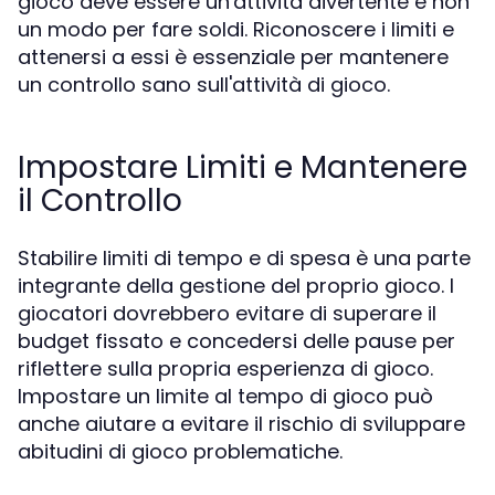
gioco deve essere un'attività divertente e non
un modo per fare soldi. Riconoscere i limiti e
attenersi a essi è essenziale per mantenere
un controllo sano sull'attività di gioco.
Impostare Limiti e Mantenere
il Controllo
Stabilire limiti di tempo e di spesa è una parte
integrante della gestione del proprio gioco. I
giocatori dovrebbero evitare di superare il
budget fissato e concedersi delle pause per
riflettere sulla propria esperienza di gioco.
Impostare un limite al tempo di gioco può
anche aiutare a evitare il rischio di sviluppare
abitudini di gioco problematiche.