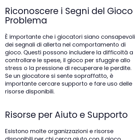
Riconoscere i Segni del Gioco
Problema
È importante che i giocatori siano consapevoli
dei segnali di allerta nel comportamento di
gioco. Questi possono includere la difficoltà a
controllare le spese, il gioco per sfuggire allo
stress o la pressione di recuperare le perdite.
Se un giocatore si sente sopraffatto, è
importante cercare supporto e fare uso delle
risorse disponibili.
Risorse per Aiuto e Supporto
Esistono molte organizzazioni e risorse
disponibili per chi cerca aiuto con il gioco