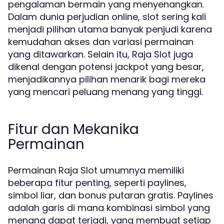
pengalaman bermain yang menyenangkan.
Dalam dunia perjudian online, slot sering kali
menjadi pilihan utama banyak penjudi karena
kemudahan akses dan variasi permainan
yang ditawarkan. Selain itu, Raja Slot juga
dikenal dengan potensi jackpot yang besar,
menjadikannya pilihan menarik bagi mereka
yang mencari peluang menang yang tinggi.
Fitur dan Mekanika
Permainan
Permainan Raja Slot umumnya memiliki
beberapa fitur penting, seperti paylines,
simbol liar, dan bonus putaran gratis. Paylines
adalah garis di mana kombinasi simbol yang
menang dapat terjadi, yang membuat setiap