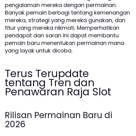
pengalaman mereka dengan permainan.
Banyak pemain berbagi tentang kemenangan
mereka, strategi yang mereka gunakan, dan
fitur yang mereka nikmati. Memperhatikan
pendapat dan saran ini dapat membantu
pemain baru menentukan permainan mana
yang layak untuk dicoba.
Terus Terupdate
tentang Tren dan
Penawaran Raja Slot
Rilisan Permainan Baru di
2026