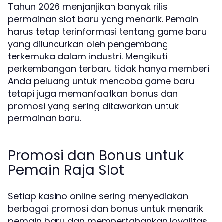
Tahun 2026 menjanjikan banyak rilis
permainan slot baru yang menarik. Pemain
harus tetap terinformasi tentang game baru
yang diluncurkan oleh pengembang
terkemuka dalam industri. Mengikuti
perkembangan terbaru tidak hanya memberi
Anda peluang untuk mencoba game baru
tetapi juga memanfaatkan bonus dan
promosi yang sering ditawarkan untuk
permainan baru.
Promosi dan Bonus untuk
Pemain Raja Slot
Setiap kasino online sering menyediakan
berbagai promosi dan bonus untuk menarik
pemain baru dan mempertahankan loyalitas