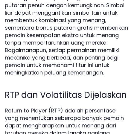
putaran penuh dengan kemungkinan. Simbol
liar dapat menggantikan simbol lain untuk
membentuk kombinasi yang menang,
sementara bonus putaran gratis memberikan
pemain kesempatan ekstra untuk menang
tanpa mempertaruhkan uang mereka.
Bagaimanapun, setiap permainan memiliki
mekanika yang berbeda, dan penting bagi
pemain untuk memahami fitur ini untuk
meningkatkan peluang kemenangan.
RTP dan Volatilitas Dijelaskan
Return to Player (RTP) adalah persentase
yang menentukan seberapa banyak pemain
dapat mengharapkan untuk menang dari
taruhan mereka dalam jangka panjang.