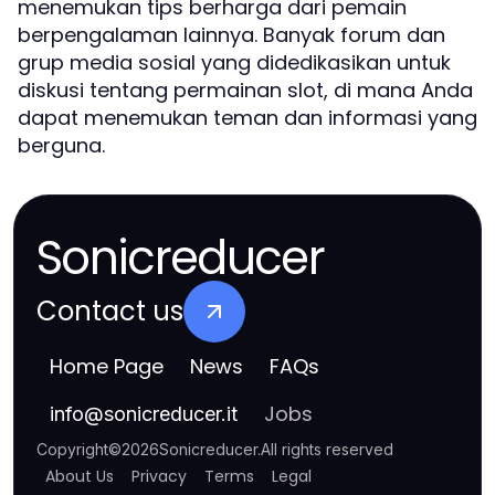
menemukan tips berharga dari pemain
berpengalaman lainnya. Banyak forum dan
grup media sosial yang didedikasikan untuk
diskusi tentang permainan slot, di mana Anda
dapat menemukan teman dan informasi yang
berguna.
Sonicreducer
Contact us
Home Page
News
FAQs
Jobs
info
@
sonicreducer.it
Copyright
©
2026
Sonicreducer
.
All rights reserved
About Us
Privacy
Terms
Legal