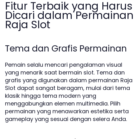
Fitur Terbaik yang Harus
Dicari dalam Permainan
Raja Slot
Tema dan Grafis Permainan
Pemain selalu mencari pengalaman visual
yang menarik saat bermain slot. Tema dan
grafis yang digunakan dalam permainan Raja
Slot dapat sangat beragam, mulai dari tema
klasik hingga tema modern yang
menggabungkan elemen multimedia. Pilih
permainan yang menawarkan estetika serta
gameplay yang sesuai dengan selera Anda.