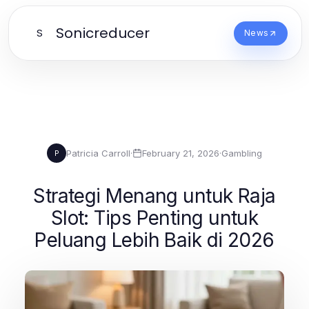
Sonicreducer
S
News
Patricia Carroll
·
February 21, 2026
·
Gambling
P
Strategi Menang untuk Raja
Slot: Tips Penting untuk
Peluang Lebih Baik di 2026